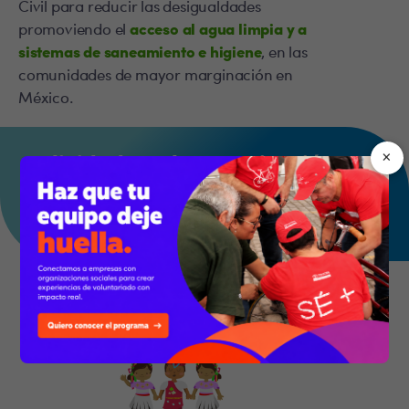
Civil para reducir las desigualdades
promoviendo el
acceso al agua limpia y a
sistemas de saneamiento e higiene
, en las
comunidades de mayor marginación en
México.
×
¡Felicidades a la organización
seleccionada
de la convocatoria 2023!