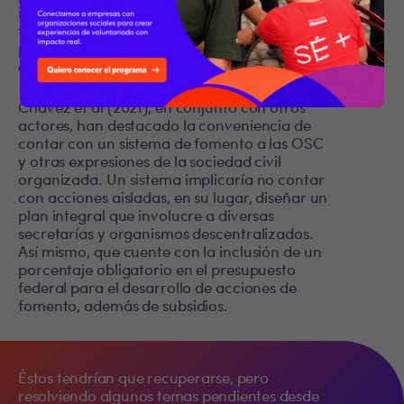
instancia, de mejorar a partir del marco de
fomento existente hasta 2018? Un cambio de
paradigma podría contener algunas de las
claves:
Chavez et al (2021), en conjunto con otros
actores, han destacado la conveniencia de
contar con un sistema de fomento a las OSC
y otras expresiones de la sociedad civil
organizada. Un sistema implicaría no contar
con acciones aisladas, en su lugar, diseñar un
plan integral que involucre a diversas
secretarías y organismos descentralizados.
Así mismo, que cuente con la inclusión de un
porcentaje obligatorio en el presupuesto
federal para el desarrollo de acciones de
fomento, además de subsidios.
Éstos tendrían que recuperarse, pero
resolviendo algunos temas pendientes desde