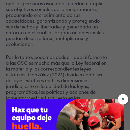
que las personas asociadas puedan cumplir
sus objetivos sociales de la mejor manera,
procurando el crecimiento de sus
capacidades, garantizando y protegiendo
sus derechos y libertades y generando un
entorno en el cual las organizaciones civiles
puedan desarrollarse, multiplicarse y
evolucionar.
Por lo tanto, podemos deducir que el fomento
a las OSC es mucho más que la Ley federal en
la materia y las correspondientes leyes
estatales. González (2023) divide su análisis
de leyes estatales en tres dimensiones:
jurídica, esto es la calidad de las leyes;
programática, las políticas y acciones de
fomento; y estructural; esto es las
×
instituciones y espacios públicos que incluyen
acciones o espacios en la materia.
¿Cuáles son entonces aquellos retos
pendientes de recuperar y, en última